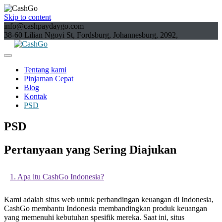
Skip to content
info@cashpaydaygo.com
38-60 Lilian Ngoyi St, Fordsburg, Johannesburg, 2092,
Tentang kami
Pinjaman Cepat
Blog
Kontak
PSD
PSD
Pertanyaan yang Sering Diajukan
1. Apa itu CashGo Indonesia?
Kami adalah situs web untuk perbandingan keuangan di Indonesia,
CashGo membantu Indonesia membandingkan produk keuangan
yang memenuhi kebutuhan spesifik mereka. Saat ini, situs